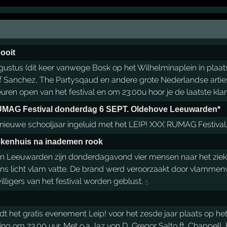
 ooit
gustus (dit keer vanwege Bosk op het Wilhelminaplein in plaa
olf Sanchez, The Partysqaud en andere grote Nederlandse arti
ren open van het festival en om 23:00u hoor je de laatste kl
 RUMAG Festival donderdag 6 SEPT. Oldehove Leeuwarden*
 nieuwe schooljaar ingeluid met het LEIP! XXX RUMAG Festival
iekenhuis na inademen rook
 in Leeuwarden zijn donderdagavond vier mensen naar het ziek
s licht vlam vatte. De brand werd veroorzaakt door vlammenw
willigers van het festival worden geblust.
5
 het gratis evenement Leip! voor het zesde jaar plaats op het 
ting om 23.00 uur. Met o.a Jaz von D, Gregor Salto ft. Chappell, 