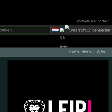
mobiele site
·
contact
🇳🇱
­
foto's
·
nieuws
·
6 fans