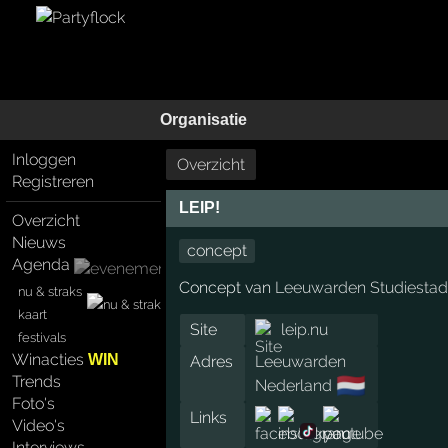
Organisatie
Inloggen
Overzicht
Registreren
LEIP!
Overzicht
Nieuws
concept
Agenda
Concept van
Leeuwarden Studiestad
nu & straks
kaart
Site
leip.nu
festivals
Winacties
WIN
Adres
Leeuwarden
Trends
🇳🇱
Nederland
Foto's
Links
Video's
Interviews