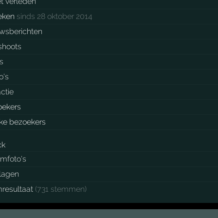
et verleden
eken
sinds 28 oktober 2014
wsberichten
shoots
's
o's
ctie
oekers
ke bezoekers
mfoto's
lagen
resultaat
(731 stemmen)