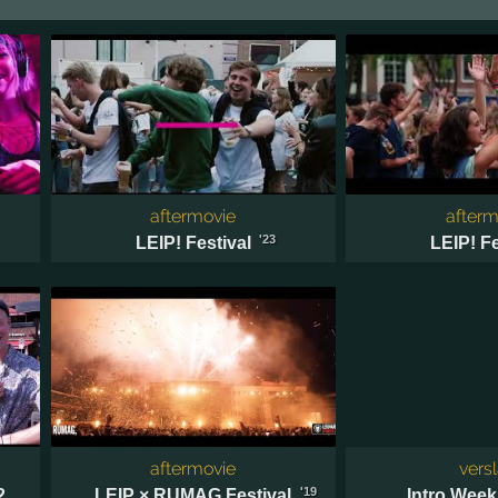
aftermovie
afterm
'23
LEIP! Festival
LEIP! Fe
aftermovie
vers
'19
2
LEIP × RUMAG Festival
Intro Week