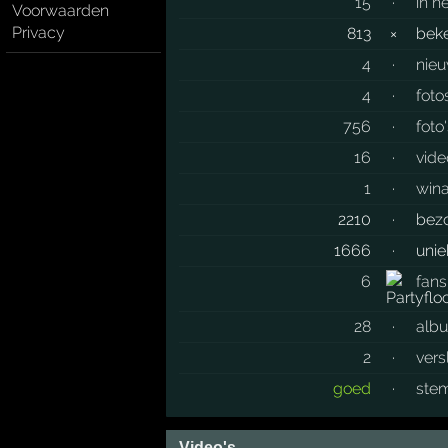
15
·
in h
Voorwaarden
Privacy
813
×
bek
4
·
nieu
4
·
foto
756
·
foto
16
·
vide
1
·
wina
2210
·
bez
1666
·
unie
6
fans
28
·
albu
2
·
vers
goed
·
stem
Video's