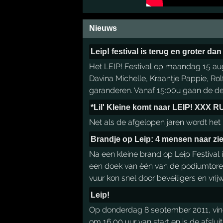
Nieuws
Leip! festival is terug en groter dan
Het LEIP! Festival op maandag 15 au
Davina Michelle, Kraantje Pappie, R
garanderen. Vanaf 15:00u gaan de deu
*Lil' Kleine komt naar LEIP! XXX
Net als de afgelopen jaren wordt het
Brandje op Leip: 4 mensen naar z
Na een kleine brand op Leip Festival
een doek van één van de podiumtoren
vuur kon snel door beveiligers en vrij
Leip!
Op donderdag 8 september 2011, vindt
om 16.00 uur van start en is de afslui