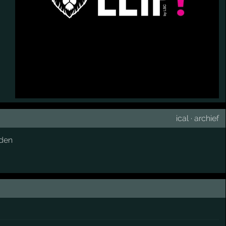
ical
·
archief
den