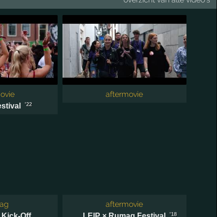
ovie
aftermovie
'22
stival
lag
aftermovie
'18
 Kick-Off
LEIP × Rumag Festival