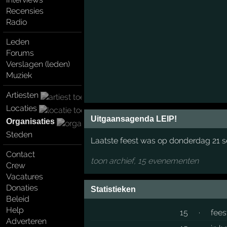
Recensies
Radio
Leden
Forums
Verslagen (leden)
Muziek
Artiesten
Locaties
Uitgaansagenda LEIP!
Organisaties
Steden
Laatste feest was op donderdag 21 
Contact
toon archief, 15 evenementen
Crew
Vacatures
Donaties
Statistieken
Beleid
Help
15
·
fees
Adverteren