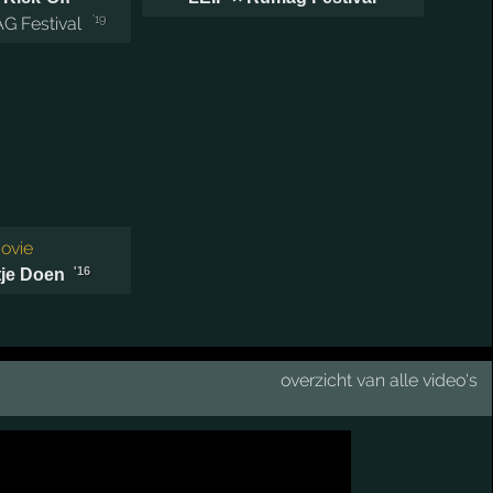
'19
G Festival
ovie
'16
je Doen
overzicht van alle video's