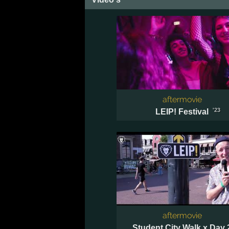
aftermovie
'23
LEIP! Festival
aftermovie
Student City Walk x Day 