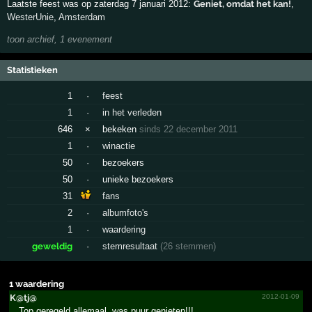
Laatste feest was op zaterdag 7 januari 2012:
Geniet, omdat het kan!
,
WesterUnie
,
Amsterdam
toon archief, 1 evenement
Statistieken
1
·
feest
1
·
in het verleden
646
×
bekeken
sinds 22 december 2011
1
·
winactie
50
·
bezoekers
50
·
unieke bezoekers
31
fans
2
·
albumfoto's
1
·
waardering
geweldig
·
stemresultaat
(26 stemmen)
1 waardering
K@tj@
2012-01-09
Top geregeld allemaal, was puur genieten!!!