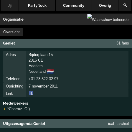
Jij
Partyflock
Community
Overig
🔍
Organisatie
Overzicht
Geniet
31 fans
Adres
Bijdorplaan 15
2015 CE
Haarlem
🇳🇱
Nederland
Telefoon
+31 23 522 32 97
Oprichting
7 november 2011
Link
Medewerkers
*Charmz..O:)
Uitgaansagenda Geniet
ical
·
archief