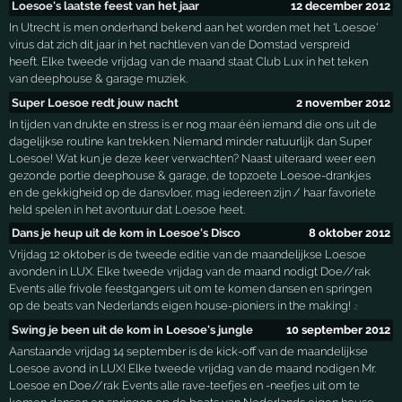
Loesoe's laatste feest van het jaar
12 december 2012
In Utrecht is men onderhand bekend aan het worden met het 'Loesoe'
virus dat zich dit jaar in het nachtleven van de Domstad verspreid
heeft. Elke tweede vrijdag van de maand staat Club Lux in het teken
van deephouse & garage muziek.
Super Loesoe redt jouw nacht
2 november 2012
In tijden van drukte en stress is er nog maar één iemand die ons uit de
dagelijkse routine kan trekken. Niemand minder natuurlijk dan Super
Loesoe! Wat kun je deze keer verwachten? Naast uiteraard weer een
gezonde portie deephouse & garage, de topzoete Loesoe-drankjes
en de gekkigheid op de dansvloer, mag iedereen zijn / haar favoriete
held spelen in het avontuur dat Loesoe heet.
Dans je heup uit de kom in Loesoe's Disco
8 oktober 2012
Vrijdag 12 oktober is de tweede editie van de maandelijkse Loesoe
avonden in LUX. Elke tweede vrijdag van de maand nodigt Doe//rak
Events alle frivole feestgangers uit om te komen dansen en springen
op de beats van Nederlands eigen house-pioniers in the making!
2
Swing je been uit de kom in Loesoe's jungle
10 september 2012
Aanstaande vrijdag 14 september is de kick-off van de maandelijkse
Loesoe avond in LUX! Elke tweede vrijdag van de maand nodigen Mr.
Loesoe en Doe//rak Events alle rave-teefjes en -neefjes uit om te