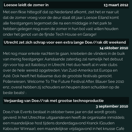
Loesoe leidt de zomer in
13 maart 2012
Met een fikse hittegolf dat op Nederland afkomt, ziet het er naar uit
dat de zomer vroeg voor de deur staat dit jaar. Loesoe Eiland komt
alle feestgangers tegemoet die na een middagje in het park te
hebben gelegen nog even de zomer in hun bol vast willen houden
onder het genot van de fijnste Tech House en Garage!
Utrecht zet zich schrap voor een extra lange Doe//rak dit weekend
14 oktober 2010
Met nog maar enkele nachten te gaan, kriebelen de vlinders in de buik
van menig feestganger. Aanstaande zaterdag zal namelijk het debuut
zijn voor top act Italoboyz in Utrecht. Het duo heeft al in vele clubs
over de hele wereld opgetreden. Van Zuid-Amerika tot Europa en
Azië. Ook heeft het Italiaanse duo de grootste festivals gerockt.
Pollerwiesen, Welcome To The Future Festival After, Blauer See 2010
enz.; overal hebben zij schouders en heupen doen schudden op de
beste beats!
1
Verjaardag van Doe//rak met grootse technoproductie
3 september 2010
Doe//rak Events bestaat in oktober twee jaar en dat wordt groots
gevierd. In het Utrechtse uitgaansleven heeft de organisatie inmiddels
een maandelijkse host tijdens donderdagavond Kranck (Gouden
Kabouter Winnaar), een maandelijkse vrijdagavond in het knusse Café