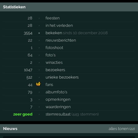
Statistieken
28
·
feesten
28
·
in het verleden
3554
×
bekeken
sinds 10 december 2008
22
·
nieuwsberichten
1
·
fotoshoot
64
·
foto's
2
·
winacties
1047
·
bezoekers
512
·
unieke bezoekers
44
fans
79
·
albumfoto's
3
·
opmerkingen
7
·
waarderingen
zeer goed
·
stemresultaat
(449 stemmen)
Nieuws
alles tonen
(22)