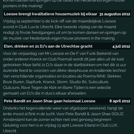
komen dansen en springen op de beats van Nederlands eigen house
pioniers in the making!
Loesoe brengt kwalitatieve housemuziek bij elkaar
31 augustus 2012
Vrijdag 14 september is de kick-off van de maandelijkse Loesoe
avond in Club Lux te Utrecht. Elke tweede vrijdag van de maand
nodigt zij frivole feestgangers uit om te komen dansen en springen op
de muziek van Nederlands eigen house pioneers in the making.
Eten, drinken en 21 DJ's aan de Utrechtse gracht
4 juli 2012
Voor de verjaardag van Mr Loesoe en De F van Funk (bekend van
onder anderen Kranck en Club Poema]) wordt dit jaar alles uit de kast
getrokken. Maar liefst 21 DJ's staan in de startblokken om het dik 11 uur
durende feest te voorzien van dikke deephouse en knallende techno!
Van verschillende organisaties en locaties als Poema RAW, Stekker,
Boze Buren, Slapfunk, Kranck, Storm, Studio 80, Subculture,
ClubJunx, Rave Tegen de Klok en Barre Tijden is een selectie
gemaakt van DJ's die in duo's elkaar afwisselen.
Pete Bandit en Jason Shae gaan helemaal Loesoe
8 april 2012
Ondanks het tegenvallende weer van afgelopen weekend, hangt de
lente mood al flink in de lucht. Voor Pete Bandit & Jason Shae (SQUZ,
Amsterdam) kan de zomer echter niet snel genoeg beginnen!
Gelukkig voor hen is er vrijdag 13 april Loesoe Eiland in Club LUX,
Utrecht.