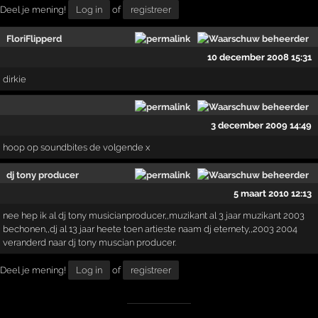
Deel je mening!
Log in
of
registreer
FloriFlipperd
10 december 2008 15:31
dirkie
3 december 2009 14:49
hoop op soundbites de volgende x
dj tony producer
5 maart 2010 12:13
nee hep ik al dj tony musicianproducer,,muzikant al 3 jaar muzikant 2003
bechonen,,dj al 13 jaar heete toen artieste naam dj eternety,,2003 2004
veranderd naar dj tony muscian producer.
Deel je mening!
Log in
of
registreer