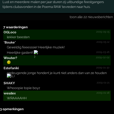
Lust en meerdere malen per jaar sturen zij uitbundige feestgangers
tijdens clubavonden in de Poema RAW tevreden naar huis.
toon alle 22 nieuwsberichten
7 waarderingen
2009-09-15
OGLoco
lekker beesten
2009-05-12
*Bouke*
Geweldig feeesssie! Heerlijke muziek!
2009-03-16
Heerlijke gasten!!
2009-02-02
Wouter?
2009-01-30
Estefaniki
ondeugende jonge honden! je kunt niet anders dan van ze houden
2009-01-21
SHAKY
Whooopie topie boyz
2009-01-18
wesdex
WRAAAAHH
3 opmerkingen