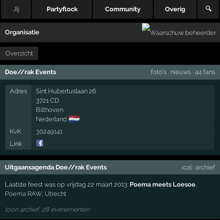
Jij
Partyflock
Community
Overig
🔍
Organisatie
Overzicht
Doe//rak Events
foto's
·
nieuws
·
44 fans
Adres
Sint Hubertuslaan 26
3721 CD
Bilthoven
🇳🇱
Nederland
KvK
30249141
Link
Uitgaansagenda Doe//rak Events
ical
·
archief
Laatste feest was op vrijdag 22 maart 2013:
Poema meets Loesoe
,
Poema RAW
,
Utrecht
toon archief, 28 evenementen