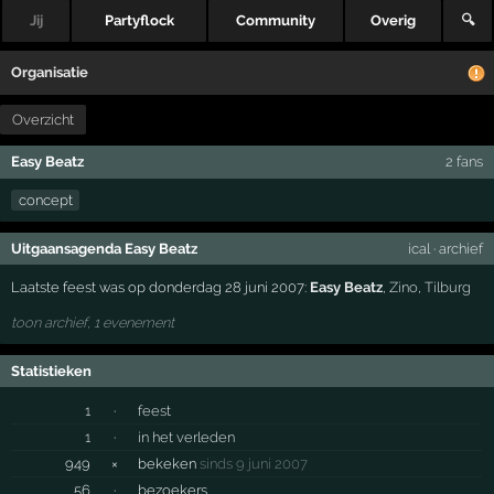
Jij
Partyflock
Community
Overig
🔍
Organisatie
Overzicht
Easy Beatz
2 fans
concept
Uitgaansagenda Easy Beatz
ical
·
archief
Laatste feest was op donderdag 28 juni 2007:
Easy Beatz
,
Zino
,
Tilburg
toon archief, 1 evenement
Statistieken
1
·
feest
1
·
in het verleden
949
×
bekeken
sinds 9 juni 2007
56
·
bezoekers