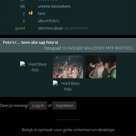
56
·
unieke bezoekers
2
fans
2
·
albumfoto's
goed
·
stemresultaat
(35 stemmen)
Foto's (→ toon alle 149 foto's)
fotograaf:
OUWEGEK WAUZITEIT MTF [M.O.T.P.C.]
Deel je mening!
Log in
of
registreer
Bekijk in opmaak voor grote schermen en desktops