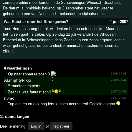
zomerse editie moet komen in de Scheveningse Whoosah Beachclub.
De datum is inmiddels bekend, op 2 september staat het weer te
gebeuren in één van Nederland’s bekendste badplaatsen.
19
Wat Ruist er door het Struikgewas?
4 juli 2007
Toon Hermans zong het al, wij denken het nu ook dagelijks. Maar dat
het ruisen gaat, is zeker. Op zondag 22 juli verandert de Whoosah
Beachclub in Scheveningen tijdens Zeeruis in een zonovergoten locatie
waar, geheel gratis, de beste electro, minimal en techno te horen zal
zijn.
21
4 waarderingen
Op naar zomerseizoen 3
2009-05-08
ALmigh­tyRixx­i
2009-04-21
Strandfeestexperts
Zeeruis was fantastisch!!
2007-09-03
n3mo
2007-07-24
Top gasten en ook nog iets kunnen neerzetten! Geniale combo
11 opmerkingen
Deel je mening!
Log in
of
registreer