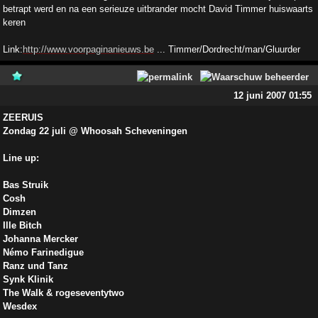
betrapt werd en na een serieuze uitbrander mocht David Timmer huiswaarts
keren
Link:
http://www.voorpaginanieuws.be
... Timmer/Dordrecht/man/Gluurder
12 juni 2007 01:55
ZEERUIS
Zondag 22 juli @ Whoosah Scheveningen
Line up:
Bas Struik
Cosh
Dimzen
Ille Bitch
Johanna Mercker
Némo Farinedigue
Ranz und Tanz
Synk Klinik
The Walk & rogeseventytwo
Wesdex