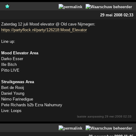
29 mei 2008 02:33
Zaterdag 12 juli Mood elevator @ Old cave Nijmegen:
https://partyflock.nl/party/126218:Mood_Elevator
Line up:
Mood Elevator Area
Darko Esser
Ille Bitch
Pitto LIVE
Struikgewas Area
Bert de Rooij
Daniel Young
Némo Farinedigue
Pete Richards b2b Ezra Nahumury
Live: Loops
laatste aanpassing
29 mei 2008 02:33