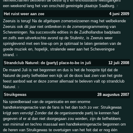
hemellichamen bestieren de beste dj’s en enthousiaste feestgangers
een weekend lang het van onschuld gereinigde plaatsje Saalburg.
7
Het ruist weer aan zee
4 juni 2009
Zeeruis is terug! Na de afgelopen zomerseizoenen mag het welbekende
Zeeruis ook dit jaar niet ontbreken in de zomerprogrammering van
Scheveningen. Na succesvolle edities in de Zuidhollandse badplaats
en zelfs een uitverkochte avond op de Stubnitz, is Zeeruis weer
springlevend met een line-up om je optimaal te laten genieten van de
goede muziek en, hopelijk, stralende weer aan het Scheveningse
strand.
4
Strandclub Naturel: de (party) place-to-be in juli
12 juli 2008
De maand Juli is net begonnen en dus is het de hoogste tijd dat de
Naturel de party liefhebber een kijk uit de doos laat zien van het grote
feest aanbod wat er deze zomer allemaal te beleven valt op strandclub
Naturel.
3
Struikgewas
28 augustus 2007
Na spoedberaad van de organisatie en een enorme
handtekeningenactie van de fans is het dan toch zo ver: Struikgewas
krijgt een vervolg! Zonder dat de organiserende partij te kennen had
gegeven of er al dan niet doorgegaan zou worden, zijn de liefhebbers
van minimal en techno massaal een handtekeningenactie begonnen om
de heren van Struikgewas te overtuigen van het feit dat er nog één