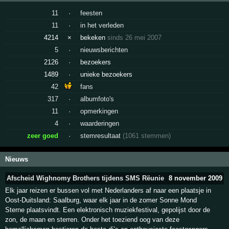
11
·
feesten
11
·
in het verleden
4214
×
bekeken
sinds 26 mei 2007
5
·
nieuwsberichten
2126
·
bezoekers
1489
·
unieke bezoekers
42
fans
317
·
albumfoto's
11
·
opmerkingen
4
·
waarderingen
zeer goed
·
stemresultaat
(1061 stemmen)
Nieuws
Afscheid Wighnomy Brothers tijdens SMS Rëunie
8 november 2009
Elk jaar reizen er bussen vol met Nederlanders af naar een plaatsje in
Oost-Duitsland: Saalburg, waar elk jaar in de zomer Sonne Mond
Sterne plaatsvindt. Een elektronisch muziekfestival, gepolijst door de
zon, de maan en sterren. Onder het toeziend oog van deze