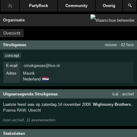
Jij
Partyflock
Community
Overig
🔍
Organisatie
Overzicht
Struikgewas
nieuws
·
42 fans
concept
E-mail
-struikgewas@live.nl
Adres
Maurik
🇳🇱
Nederland
Uitgaansagenda Struikgewas
ical
·
archief
Laatste feest was op zaterdag 14 november 2009:
Wighnomy Brothers
,
Poema RAW
,
Utrecht
toon archief, 11 evenementen
Statistieken