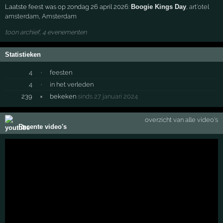
Laatste feest was op zondag 26 april 2026:
Boogie Kings Day
,
art'otel
amsterdam
,
Amsterdam
toon archief, 4 evenementen
Statistieken
4
·
feesten
4
·
in het verleden
239
×
bekeken
sinds 27 januari 2024
overzicht van alle video's
Recente video's