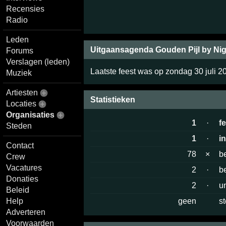
Recensies
Radio
Leden
Uitgaansagenda Gouden Pijl by Nig
Forums
Verslagen (leden)
Laatste feest was op zondag 30 juli 2
Muziek
Artiesten
Statistieken
Locaties
Organisaties
1
·
f
Steden
1
·
i
Contact
78
×
b
Crew
Vacatures
2
·
b
Donaties
2
·
u
Beleid
Help
geen
s
Adverteren
Voorwaarden