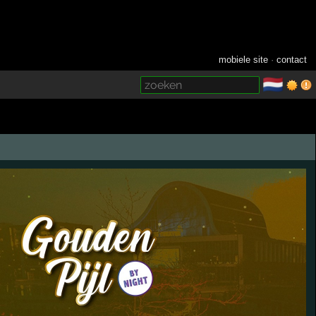
mobiele site
·
contact
🇳🇱
­