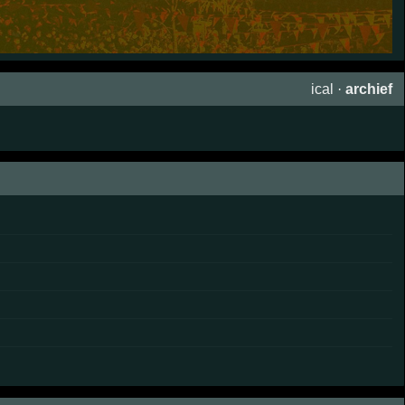
ical
·
archief