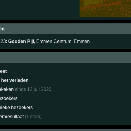
ht
023:
Gouden Pijl
,
Emmen Centrum
,
Emmen
eest
n het verleden
ekeken
sinds 12 juli 2023
ezoekers
nieke bezoekers
temresultaat
(1 stem)