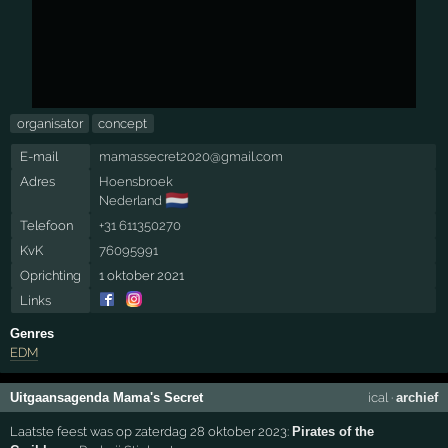
organisator
concept
E-mail
mamassecret2020@gmail.com
Adres
Hoensbroek
🇳🇱
Nederland
Telefoon
+31 611350270
KvK
76095991
Oprichting
1 oktober 2021
Links
Genres
EDM
Uitgaansagenda Mama's Secret
ical
·
archief
Laatste feest was op zaterdag 28 oktober 2023:
Pirates of the