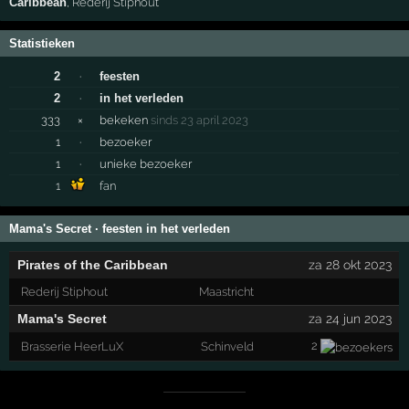
Caribbean
,
Rederij Stiphout
Statistieken
2
·
feesten
2
·
in het verleden
333
×
bekeken
sinds 23 april 2023
1
·
bezoeker
1
·
unieke bezoeker
1
fan
Mama's Secret · feesten in het verleden
Pirates of the Caribbean
za 28 okt 2023
Rederij Stiphout
Maastricht
Mama's Secret
za 24 jun 2023
2
Brasserie HeerLuX
Schinveld