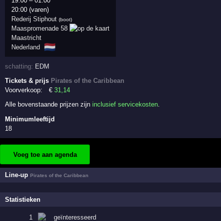
19:00
–
01:00
20:00 (varen)
Rederij Stiphout
(boot)
Maaspromenade 58
Maastricht
🇳🇱
Nederland
schatting:
EDM
Tickets & prijs
Pirates of the Caribbean
Voorverkoop:
€
31
,14
Alle bovenstaande prijzen zijn
inclusief servicekosten
.
Minimumleeftijd
18
Voeg toe aan agenda
Line-up
Pirates of the Caribbean
Statistieken
1
geïnteresseerd