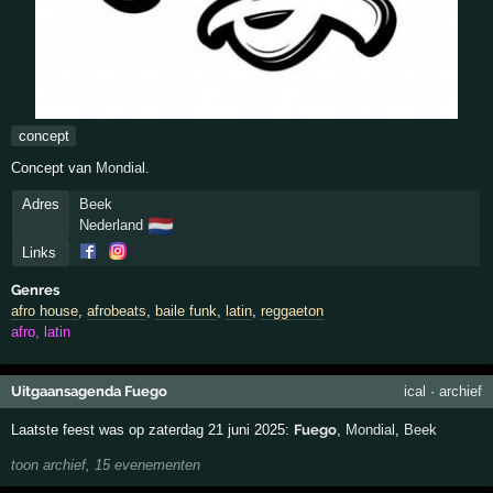
concept
Concept van
Mondial
.
Adres
Beek
🇳🇱
Nederland
Links
Genres
afro house
,
afrobeats
,
baile funk
,
latin
,
reggaeton
afro, latin
Uitgaansagenda Fuego
ical
·
archief
Laatste feest was op zaterdag 21 juni 2025:
Fuego
,
Mondial
,
Beek
toon archief, 15 evenementen