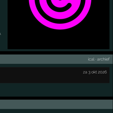
.
ical
·
archief
za 3 okt 2026