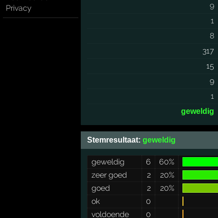
9
Privacy
1
8
317
15
9
1
geweldig
Stemresultaat:
geweldig
geweldig
6
60%
zeer goed
2
20%
goed
2
20%
ok
0
voldoende
0