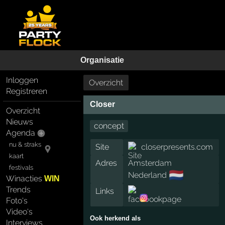
Organisatie
Inloggen
Overzicht
Registreren
Closer
Overzicht
Nieuws
concept
Agenda
nu & straks
Site
closerpresents.com
kaart
Adres
Amsterdam
festivals
🇳🇱
Nederland
Winacties
WIN
Trends
Links
Foto's
Video's
Ook herkend als
Interviews