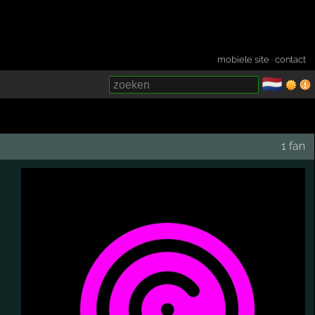
mobiele site
·
contact
🇳🇱
­
1 fan