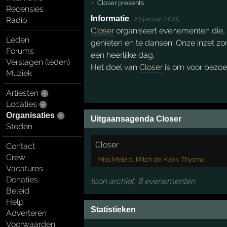
Closer presents
Recensies
Informatie
Radio
·
20 januari 2025
Closer
organiseert evenementen die, v
Leden
genieten en te dansen. Onze inzet zor
Forums
een heerlijke dag.
Verslagen (leden)
Het doel van
Closer
is om voor bezoe
Muziek
Artiesten
Locaties
Organisaties
Uitgaansagenda Closer
Steden
Closer
Contact
Crew
Miss Melera
,
Mitch de Klein
,
Thysma
Vacatures
Donaties
toon archief, 8 evenementen
Beleid
Help
Statistieken
Adverteren
Voorwaarden