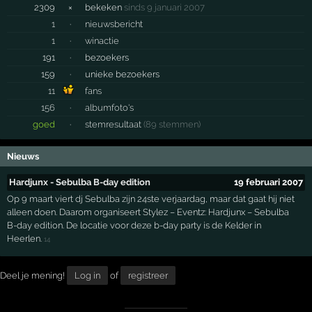
2309
×
bekeken
sinds 9 januari 2007
1
·
nieuwsbericht
1
·
winactie
191
·
bezoekers
159
·
unieke bezoekers
11
fans
156
·
albumfoto's
goed
·
stemresultaat
(89 stemmen)
Nieuws
Hardjunx - Sebulba B-day edition
19 februari 2007
Op 9 maart viert dj Sebulba zijn 24ste verjaardag, maar dat gaat hij niet
alleen doen. Daarom organiseert Stylez – Eventz: Hardjunx – Sebulba
B-day edition. De locatie voor deze b-day party is de Kelder in
Heerlen.
14
Deel je mening!
Log in
of
registreer