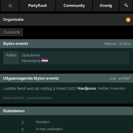
Jij
Partyflock
Community
Overig
🔍
Organisatie
Overzicht
Stylez-eventz
nieuws
·
11 fans
Adres
Spaubeek
🇳🇱
Nederland
Uitgaansagenda Stylez-eventz
ical
·
archief
Laatste feest was op vrijdag 9 maart 2007:
Hardjunxx
,
Kelder
,
Heerlen
toon archief, 3 evenementen
Statistieken
3
·
feesten
3
·
in het verleden