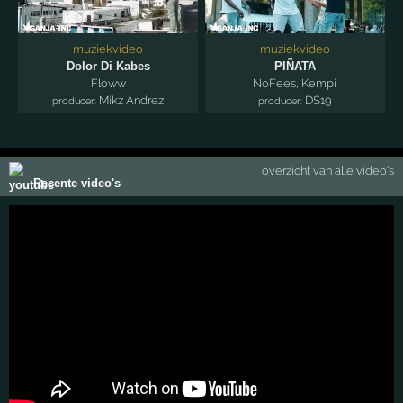
muziekvideo
muziekvideo
Dolor Di Kabes
PIÑATA
Floww
NoFees
,
Kempi
Mikz Andrez
DS19
producer:
producer:
overzicht van alle video's
Recente video's