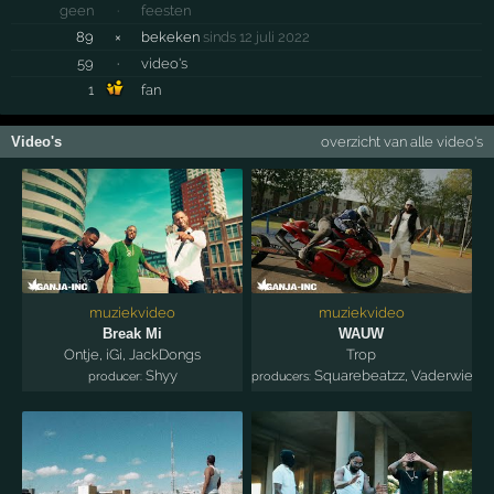
geen
·
feesten
89
×
bekeken
sinds 12 juli 2022
59
·
video's
1
fan
Video's
overzicht van alle video's
muziekvideo
muziekvideo
Break Mi
WAUW
Ontje
,
iGi
,
JackDongs
Trop
Shyy
Squarebeatzz
,
Vaderwietbe
producer:
producers: