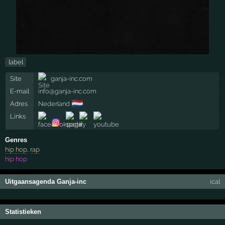
label
Site
ganja-inc.com
E-mail
info@ganja-inc.com
🇳🇱
Adres
Nederland
Links
Genres
hip hop
,
rap
hip hop
Uitgaansagenda Ganja-inc
ical
Statistieken