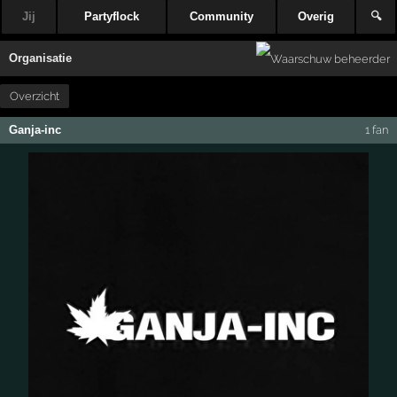
Jij
Partyflock
Community
Overig
🔍
Organisatie
Overzicht
Ganja-inc
1 fan