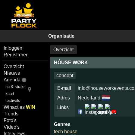
Organisatie
Inloggen
Overzicht
Registreren
HÔUSE WØRK
Overzicht
Nieuws
concept
Agenda
nu & straks
E-mail
info@houseworkevents.c
kaart
🇳🇱
Adres
Nederland
festivals
Winacties
WIN
Links
Trends
Foto's
Genres
Video's
tech house
Interviews