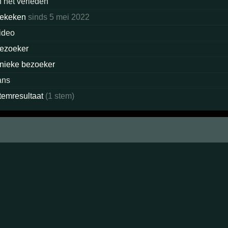
n het verleden
ekeken
sinds 5 mei 2022
ideo
ezoeker
nieke bezoeker
ans
temresultaat
(1 stem)