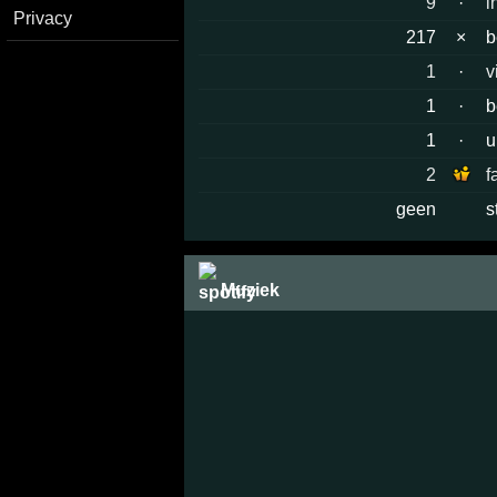
9
·
i
Privacy
217
×
b
1
·
v
1
·
b
1
·
u
2
f
geen
s
Muziek