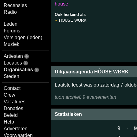
house
Recensies
Radio
Ook herkend als
HOUSE WORK
Leden
Forums
Verslagen (leden)
Muziek
Artiesten
Locaties
Organisaties
Uitgaansagenda HÔUSE WØRK
Steden
Laatste feest was op zaterdag 7 okto
Contact
Crew
toon archief, 9 evenementen
Vacatures
Donaties
Statistieken
Beleid
Help
9
·
f
Adverteren
Voorwaarden