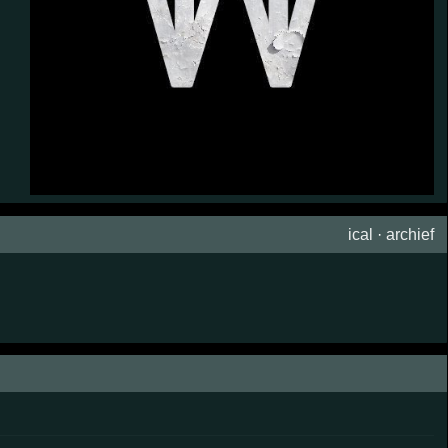
ical
·
archief