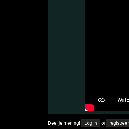
Deel je mening!
Log in
of
registreer