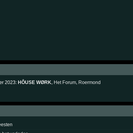
ber 2023:
HÔUSE WØRK
,
Het Forum
,
Roermond
eesten