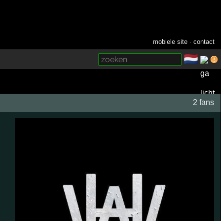
mobiele site
·
contact
🇳🇱
­
2 fans