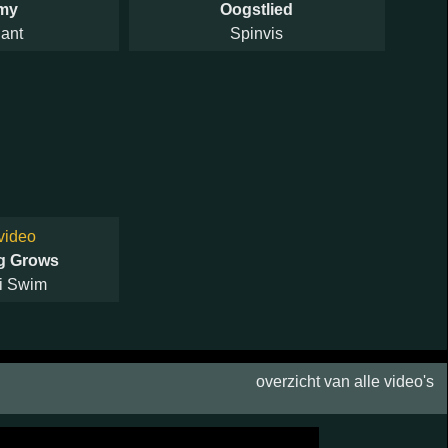
my
Oogstlied
ant
Spinvis
video
g Grows
i Swim
overzicht van alle video's