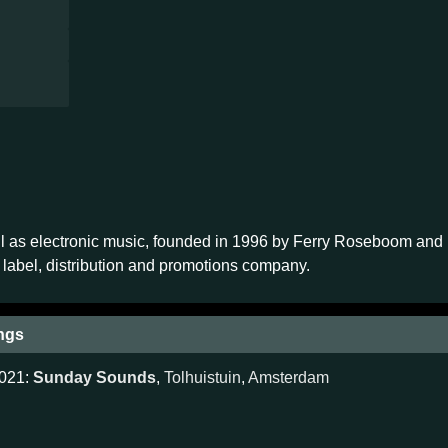
ell as electronic music, founded in 1996 by Ferry Roseboom an
 label, distribution and promotions company.
ngs
2021:
Sunday Sounds
,
Tolhuistuin
,
Amsterdam