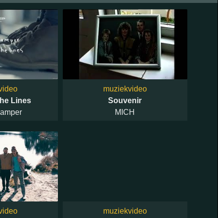
video
muziekvideo
he Lines
Souvenir
Camper
MICH
video
muziekvideo