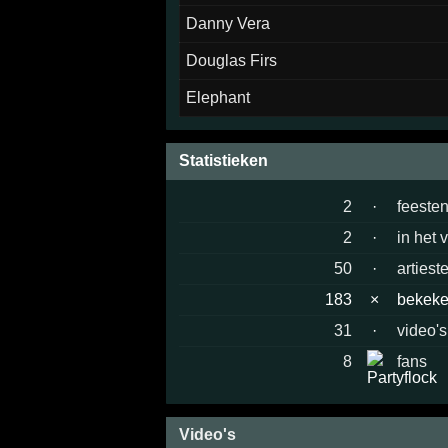
Danny Vera
Douglas Firs
Elephant
Statistieken
2
·
feeste
2
·
in het 
50
·
artiest
183
×
bekek
31
·
video's
8
fans
Video's