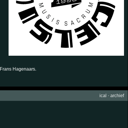
d Frans Hagenaars.
ical
·
archief