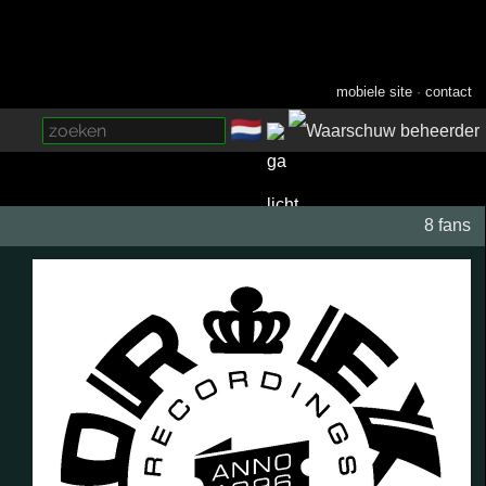
mobiele site
·
contact
🇳🇱
­
8 fans