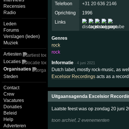
Telefoon
+31 20 636 2146
Recensies
Radio
Oprichting
1996
Links
Leden
Forums
Verslagen (leden)
Genres
Muziek
rock
rock
Artiesten
Locaties
Informatie
·
4 juni 2021
Organisaties
Dutch label, mostly rock-music, as w
Excelsior Recordings
acts as a record
Steden
Contact
Crew
Uitgaansagenda Excelsior Recordi
Vacatures
Donaties
Laatste feest was op zondag 20 juni 
Beleid
Help
toon archief, 2 evenementen
Adverteren