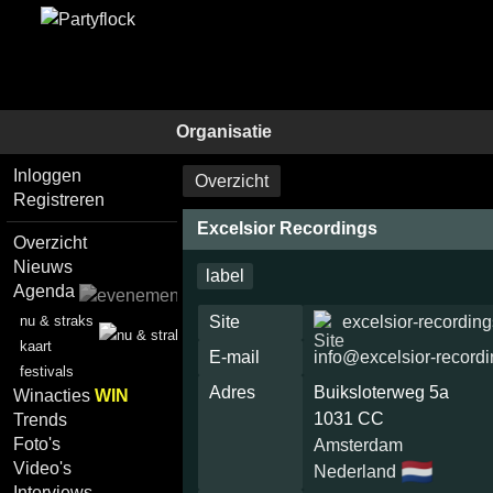
Organisatie
Inloggen
Overzicht
Registreren
Excelsior Recordings
Overzicht
Nieuws
label
Agenda
nu & straks
Site
excelsior-recordin
kaart
E-mail
info@excelsior-record
festivals
Adres
Buiksloterweg 5a
Winacties
WIN
1031 CC
Trends
Foto's
Amsterdam
🇳🇱
Video's
Nederland
Interviews