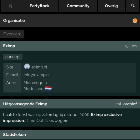
Jij
Partyflock
Community
Overig
🔍
Organisatie
Overzicht
Eximp
15 fans
concept
Site
eximp.nl
E-mail
info@eximp.nl
Adres
Nieuwegein
🇳🇱
Nederland
Uitgaansagenda Eximp
ical
·
archief
Laatste feest was op zaterdag 14 oktober 2006:
Eximp exclusive
impression
,
Time Out
,
Nieuwegein
Statistieken