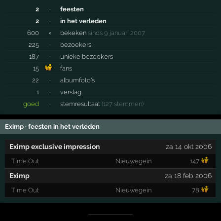
2
·
feesten
2
·
in het verleden
600
×
bekeken
sinds 9 januari 2007
225
·
bezoekers
187
·
unieke bezoekers
15
fans
22
·
albumfoto's
1
·
verslag
goed
·
stemresultaat
(127 stemmen)
Eximp · feesten in het verleden
Eximp exclusive impression
za 14 okt 2006
Time Out
Nieuwegein
147
Eximp
za 18 feb 2006
Time Out
Nieuwegein
78