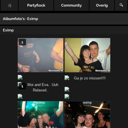
Jij
Partyflock
Community
Overig
🔍
Albumfoto's ·
Eximp
Eximp
1
1
1