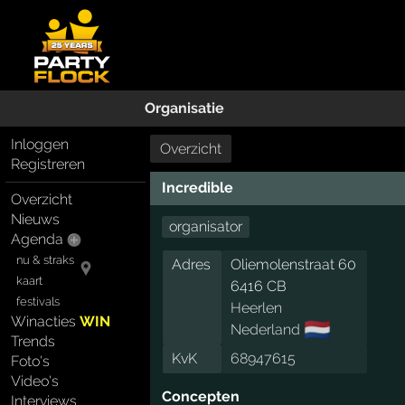
Organisatie
Inloggen
Overzicht
Registreren
Incredible
Overzicht
Nieuws
organisator
Agenda
nu & straks
Adres
Oliemolenstraat 60
kaart
6416 CB
festivals
Heerlen
Winacties
WIN
🇳🇱
Nederland
Trends
KvK
68947615
Foto's
Video's
Concepten
Interviews