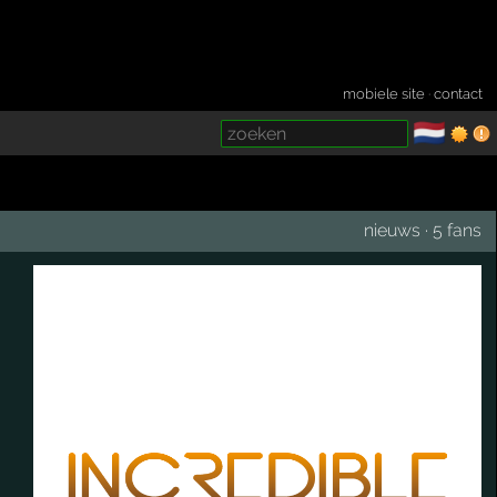
mobiele site
·
contact
🇳🇱
­
nieuws
·
5 fans