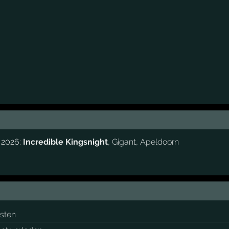
 2026:
Incredible Kingsnight
,
Gigant
,
Apeldoorn
esten