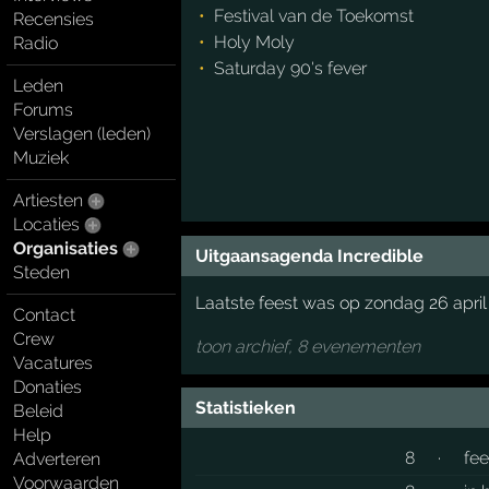
Festival van de Toekomst
Recensies
Holy Moly
Radio
Saturday 90's fever
Leden
Forums
Verslagen (leden)
Muziek
Artiesten
Locaties
Organisaties
Uitgaansagenda Incredible
Steden
Laatste feest was op zondag 26 april
Contact
Crew
toon archief, 8 evenementen
Vacatures
Donaties
Statistieken
Beleid
Help
8
·
fe
Adverteren
Voorwaarden