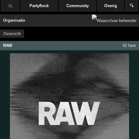
Jij
Partyflock
Community
Overig
🔍
Organisatie
Overzicht
RAW
42 fans