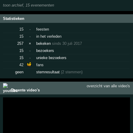
toon archief, 15 evenementen
Statistieken
15
·
feesten
15
·
in het verleden
257
×
bekeken
sinds 30 juli 2017
15
·
bezoekers
15
·
unieke bezoekers
42
fans
geen
stemresultaat
(2 stemmen)
overzicht van alle video's
Recente video's