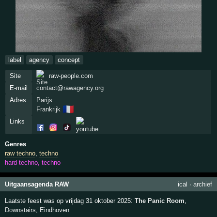
label
agency
concept
Site
raw-people.com
E-mail
contact@rawagency.org
Adres
Parijs
🇫🇷
Frankrijk
Links
Genres
raw techno
,
techno
hard techno, techno
Uitgaansagenda RAW
ical
·
archief
Laatste feest was op vrijdag 31 oktober 2025:
The Panic Room
,
Downstairs
,
Eindhoven