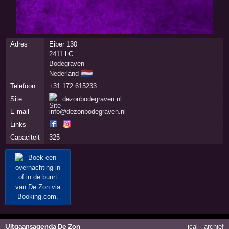
Adres
Eiber 130
2411 LC
Bodegraven
🇳🇱
Nederland
Telefoon
+31 172 615233
Site
dezonbodegraven.nl
E-mail
info@dezonbodegraven.nl
Links
Capaciteit
325
Uitgaansagenda De Zon
ical
·
archief