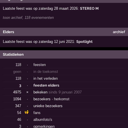
Laatste feest was op zaterdag 28 maart 2026:
STEREO M
toon archief, 118 evenementen
Elders
archief
Laatste feest was op zaterdag 12 juni 2021:
Spotlight
Statistieken
118
·
feesten
geen
·
in de toekomst
118
·
in het verleden
3
·
feesten elders
4975
×
bekeken
sinds 9 januari 2007
1094
·
bezoekers ·
herkomst
347
·
unieke bezoekers
54
fans
46
·
albumfoto's
3
·
opmerkingen