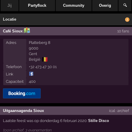
Jij
Partyflock
Community
Overig
🔍
Locatie
Café Sioux
10 fans
Adres
Platteberg 8
9000
Gent
🇧🇪
België
Telefoon
+32 473 47 30 01
Link
Capaciteit
400
Uitgaansagenda Sioux
ical
·
archief
Laatste feest was op donderdag 6 februari 2020:
Stille Disco
toon archief, 3 evenementen