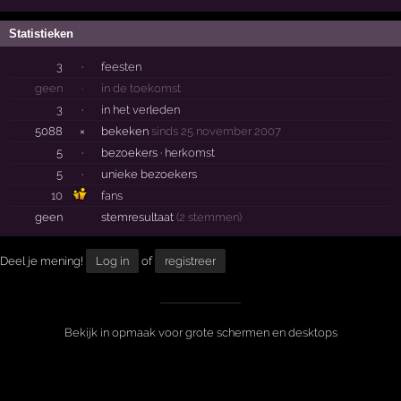
Statistieken
3
·
feesten
geen
·
in de toekomst
3
·
in het verleden
5088
×
bekeken
sinds 25 november 2007
5
·
bezoekers ·
herkomst
5
·
unieke bezoekers
10
fans
geen
stemresultaat
(2 stemmen)
Deel je mening!
Log in
of
registreer
Bekijk in opmaak voor grote schermen en desktops