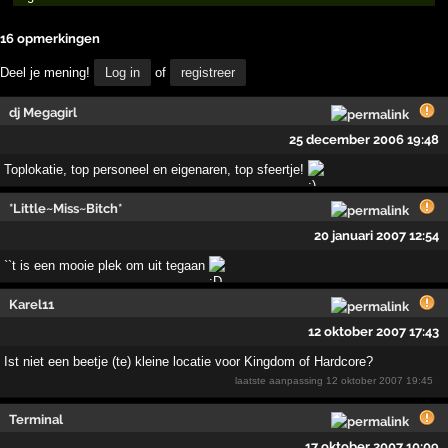
16 opmerkingen
Deel je mening!
Log in
of
registreer
dj Megagirl
25 december 2006 19:48
Toplokatie, top personeel en eigenaren, top sfeertje!
*Little~Miss~Bitch*
20 januari 2007 12:54
``t is een mooie plek om uit tegaan
Karel11
12 oktober 2007 17:43
Ist niet een beetje (te) kleine locatie voor Kingdom of Hardcore?
laatste aanpassing
12 oktober 2007 19:45
Terminal
17 oktober 2007 10:09