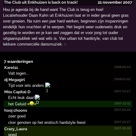
The Club uit Enkhuizen is back on track!
21 november 2007
Hou je agenda bij de hand want The Club is terug en hoe!
Locatiehouder Daan Kahn uit Enkhuizen laat er in ieder geval geen gras
over groeien. Na ruim een jaar hard werken, beginnen zijn inspanningen
eindelijk hun vruchten af te werpen. Het begint weer ouderwets druk en
gezellig te worden en je kan wel zeggen dat er voor jong tot ouder
uitgaanspubliek wel wat wils is. Van urban tot hardstyle, van club tot
lekkere commerciële dansmuziek.
5
7 waarderingen
Karel11
2008-04-13
Valt tegen...
dj Megagirl
2008-01-02
Tijd voor iets anders
Miss Capital-D
2007-12-17
Echt leuk daar!
het Geluid
2007-12-11
hooj choons
2007-03-19
zeer goed
cker genoten op het erotisch hardstyle feest
2007-02-27
Crazy_Laura
2007-02-26
goed