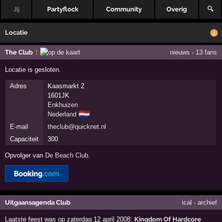
Jij
Partyflock
Community
Overig
🔍
Locatie
The Club
†
nieuws
·
13 fans
Locatie is gesloten.
Adres
Kaasmarkt 2
1601JK
Enkhuizen
🇳🇱
Nederland
E-mail
theclub@quicknet.nl
Capaciteit
300
Opvolger van
De Beach Club
.
Uitgaansagenda Club
ical
·
archief
Laatste feest was op zaterdag 12 april 2008:
Kingdom Of Hardcore