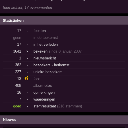
toon archief, 17 evenementen
Statistieken
17
·
feesten
geen
·
in de toekomst
17
·
in het verleden
3641
×
bekeken
sinds 8 januari 2007
1
·
nieuwsbericht
382
·
bezoekers ·
herkomst
227
·
unieke bezoekers
13
fans
408
·
albumfoto's
16
·
opmerkingen
7
·
waarderingen
goed
·
stemresultaat
(218 stemmen)
Nieuws