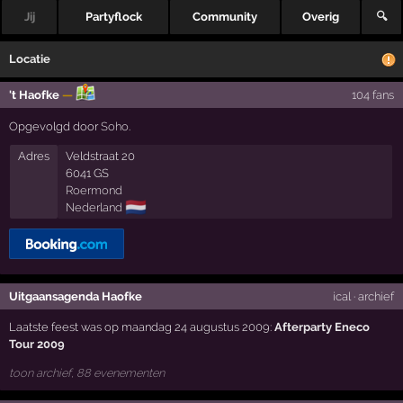
Jij
Partyflock
Community
Overig
🔍
Locatie
't Haofke
—
104 fans
Opgevolgd door
Soho
.
Adres
Veldstraat 20
6041 GS
Roermond
🇳🇱
Nederland
Uitgaansagenda Haofke
ical
·
archief
Laatste feest was op maandag 24 augustus 2009:
Afterparty Eneco
Tour 2009
toon archief, 88 evenementen