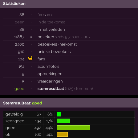
Statistieken
88
·
feesten
geen
·
in de toekomst
88
·
in het verleden
11867
×
bekeken
sinds 9 januari 2007
2400
·
bezoekers ·
herkomst
910
·
unieke bezoekers
104
fans
154
·
albumfoto's
9
·
opmerkingen
5
·
waarderingen
goed
·
stemresultaat
(1125 stemmen)
Stemresultaat:
goed
geweldig
67
6%
zeer goed
194
17%
goed
492
44%
ok
160
14%