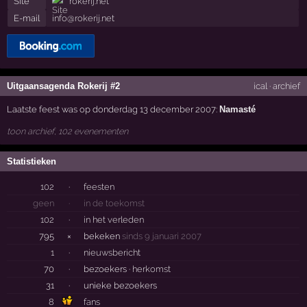
Site
rokerij.net
E-mail
info@rokerij.net
Uitgaansagenda Rokerij #2
ical
·
archief
Laatste feest was op donderdag 13 december 2007:
Namasté
toon archief, 102 evenementen
Statistieken
102
·
feesten
geen
·
in de toekomst
102
·
in het verleden
795
×
bekeken
sinds 9 januari 2007
1
·
nieuwsbericht
70
·
bezoekers ·
herkomst
31
·
unieke bezoekers
8
fans