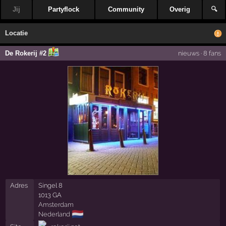
Jij
Partyflock
Community
Overig
🔍
Locatie
De Rokerij #2
nieuws
·
8 fans
Adres
Singel 8
1013 GA
Amsterdam
🇳🇱
Nederland