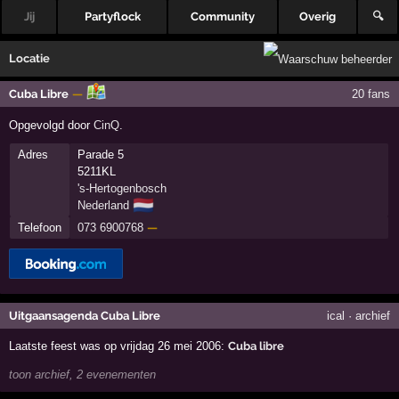
Jij
Partyflock
Community
Overig
🔍
Locatie
Cuba Libre
—
20 fans
Opgevolgd door
CinQ
.
Adres
Parade 5
5211KL
's-Hertogenbosch
🇳🇱
Nederland
Telefoon
073 6900768
—
Uitgaansagenda Cuba Libre
ical
·
archief
Laatste feest was op vrijdag 26 mei 2006:
Cuba libre
toon archief, 2 evenementen