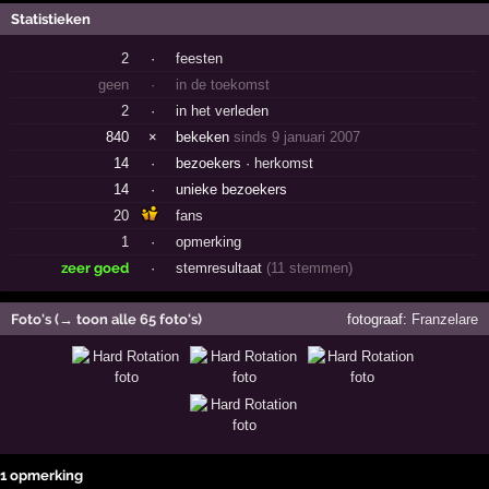
Statistieken
2
·
feesten
geen
·
in de toekomst
2
·
in het verleden
840
×
bekeken
sinds 9 januari 2007
14
·
bezoekers ·
herkomst
14
·
unieke bezoekers
20
fans
1
·
opmerking
zeer goed
·
stemresultaat
(11 stemmen)
Foto's (→ toon alle 65 foto's)
fotograaf:
Franzelare
1 opmerking