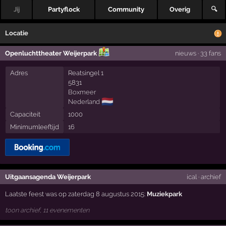
Jij
Partyflock
Community
Overig
🔍
Locatie
Openluchttheater Weijerpark
nieuws
·
33 fans
Adres
Reatsingel 1
5831
Boxmeer
🇳🇱
Nederland
Capaciteit
1000
Minimumleeftijd
16
Uitgaansagenda Weijerpark
ical
·
archief
Laatste feest was op zaterdag 8 augustus 2015:
Muziekpark
toon archief, 11 evenementen