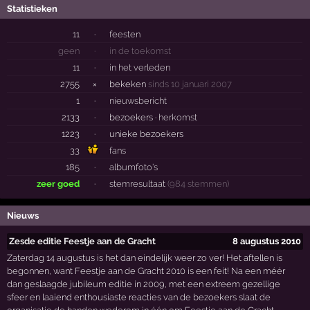
Statistieken
11
·
feesten
geen
·
in de toekomst
11
·
in het verleden
2755
×
bekeken
sinds 10 januari 2007
1
·
nieuwsbericht
2133
·
bezoekers ·
herkomst
1223
·
unieke bezoekers
33
fans
185
·
albumfoto's
zeer goed
·
stemresultaat
(984 stemmen)
Nieuws
Zesde editie Feestje aan de Gracht
8 augustus 2010
Zaterdag 14 augustus is het dan eindelijk weer zo ver! Het aftellen is
begonnen, want Feestje aan de Gracht 2010 is een feit! Na een méér
dan geslaagde jubileum editie in 2009, met een extreem gezellige
sfeer en laaiend enthousiaste reacties van de bezoekers slaat de