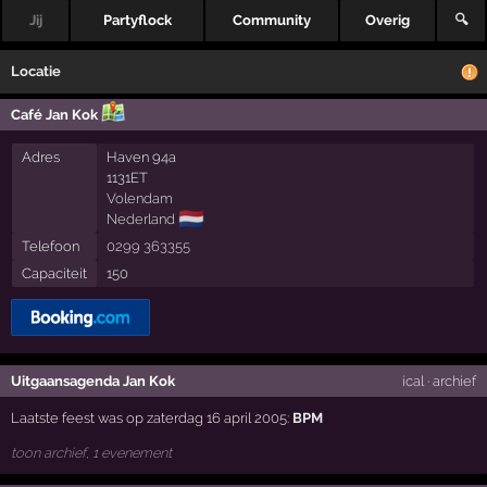
Jij
Partyflock
Community
Overig
🔍
Locatie
Café Jan Kok
Adres
Haven 94a
1131ET
Volendam
🇳🇱
Nederland
Telefoon
0299 363355
Capaciteit
150
Uitgaansagenda Jan Kok
ical
·
archief
Laatste feest was op zaterdag 16 april 2005:
BPM
toon archief, 1 evenement