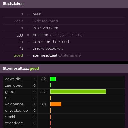
Statistieken
1
·
feest
geen
·
in de toekomst
1
·
in het verleden
533
×
bekeken
sinds 13 januari 2007
31
·
bezoekers ·
herkomst
31
·
unieke bezoekers
goed
·
stemresultaat
(13 stemmen)
Stemresultaat:
goed
geweldig
1
8%
zeer goed
0
goed
10
77%
ok
0
voldoende
2
15%
onvoldoende
0
slecht
0
zeer slecht
0