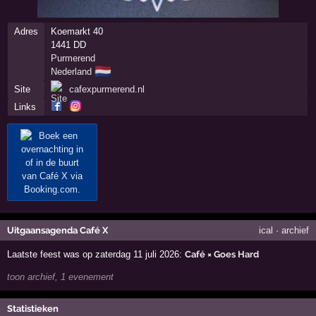
Adres
Koemarkt 40
1441 DD
Purmerend
🇳🇱
Nederland
Site
cafexpurmerend.nl
Links
Uitgaansagenda Café X
ical
·
archief
Laatste feest was op zaterdag 11 juli 2026:
Café × Goes Hard
toon archief, 1 evenement
Statistieken