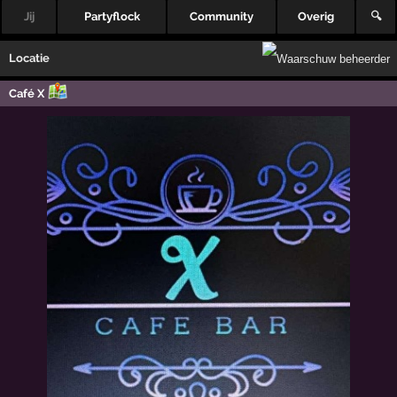
Jij
Partyflock
Community
Overig
🔍
Locatie
Café X