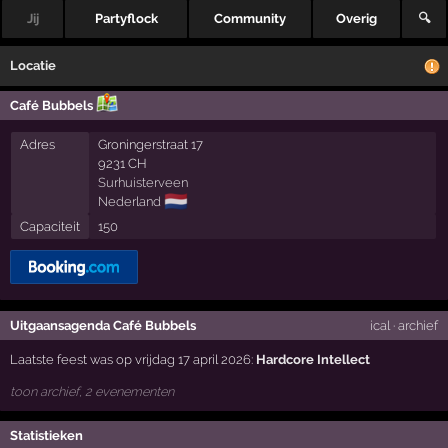
Jij
Partyflock
Community
Overig
🔍
Locatie
Café Bubbels
Adres
Groningerstraat 17
9231 CH
Surhuisterveen
🇳🇱
Nederland
Capaciteit
150
Uitgaansagenda Café Bubbels
ical
·
archief
Laatste feest was op vrijdag 17 april 2026:
Hardcore Intellect
toon archief, 2 evenementen
Statistieken