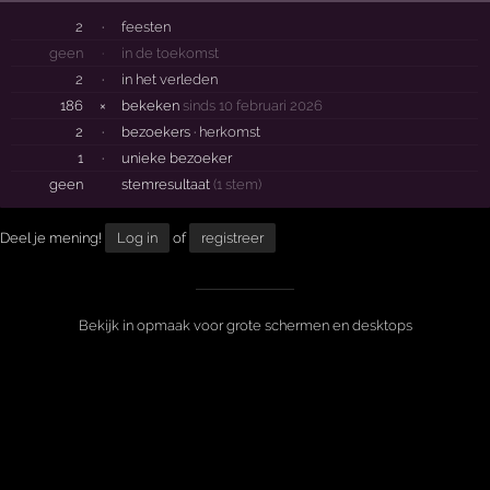
2
·
feesten
geen
·
in de toekomst
2
·
in het verleden
186
×
bekeken
sinds 10 februari 2026
2
·
bezoekers ·
herkomst
1
·
unieke bezoeker
geen
stemresultaat
(1 stem)
Deel je mening!
Log in
of
registreer
Bekijk in opmaak voor grote schermen en desktops