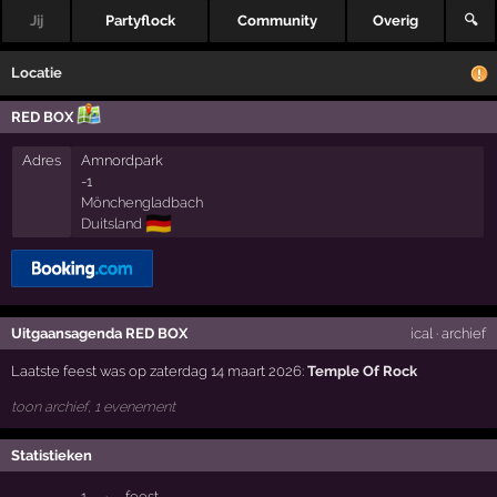
Jij
Partyflock
Community
Overig
🔍
Locatie
RED BOX
Adres
Amnordpark
-1
Mönchengladbach
🇩🇪
Duitsland
Uitgaansagenda RED BOX
ical
·
archief
Laatste feest was op zaterdag 14 maart 2026:
Temple Of Rock
toon archief, 1 evenement
Statistieken
1
·
feest