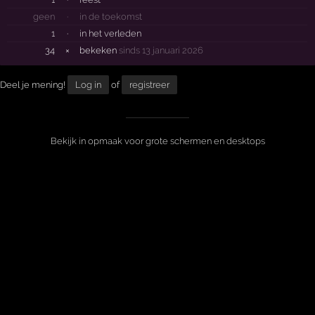
geen
·
in de toekomst
1
·
in het verleden
34
×
bekeken
sinds 13 januari 2026
Deel je mening!
Log in
of
registreer
Bekijk in opmaak voor grote schermen en desktops