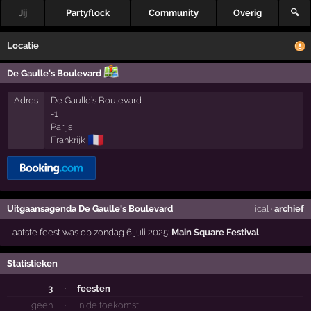
Jij
Partyflock
Community
Overig
🔍
Locatie
De Gaulle's Boulevard
Adres
De Gaulle’s Boulevard
-1
Parijs
🇫🇷
Frankrijk
Uitgaansagenda De Gaulle's Boulevard
ical
·
archief
Laatste feest was op zondag 6 juli 2025:
Main Square Festival
Statistieken
3
·
feesten
geen
·
in de toekomst