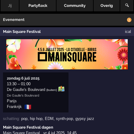
Jij
Partyflock
Community
Overig
🔍
Evenement
Main Square Festival
ical
zondag 6 juli 2025
13:30
–
01:00
De Gaulle's Boulevard
(buiten)
De Gaulle’s Boulevard
Parijs
🇫🇷
Frankrijk
schatting:
pop
,
hip hop
,
EDM
,
synth-pop
,
gypsy jazz
Main Square Festival dagen
Main Square Festival
,
vr 4 jul 2025, 14:45