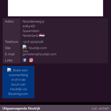
Adres
Noorderweg 9
2064 KD
Spaarndam
🇳🇱
Nederland
Telefoon
+31 6 15050118
Site
houtrijk.com
E-mail
genieten@houtrijk.com
Links
Uitgaansagenda Houtrijk
ical
·
archief