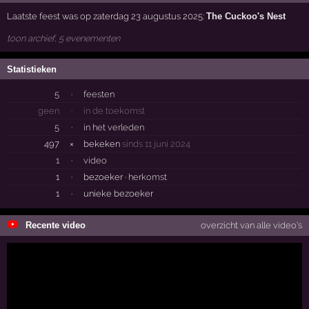
Laatste feest was op zaterdag 23 augustus 2025:
The Cuckoo's Nest
toon archief, 5 evenementen
Statistieken
5
·
feesten
geen
·
in de toekomst
5
·
in het verleden
497
×
bekeken
sinds 11 juni 2024
1
·
video
1
·
bezoeker ·
herkomst
1
·
unieke bezoeker
Recente video
overzicht van alle video's