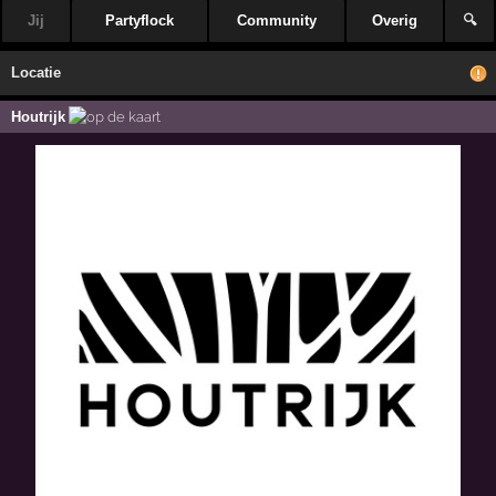
Jij
Partyflock
Community
Overig
🔍
Locatie
Houtrijk