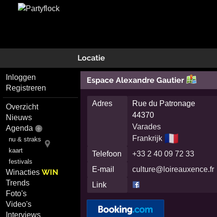
Locatie
Inloggen
Espace Alexandre Gautier
Registreren
Adres
Rue du Patronage
Overzicht
44370
Nieuws
Varades
Agenda
🇫🇷
Frankrijk
nu & straks
kaart
Telefoon
+33 2 40 09 72 33
festivals
E-mail
culture@loireauxence.fr
WIN
Winacties
Trends
Link
Foto's
Video's
Interviews