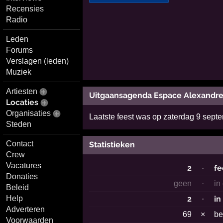
Recensies
Radio
Leden
Forums
Verslagen (leden)
Muziek
Artiesten
Uitgaansagenda Espace Alexandre
Locaties
Organisaties
Laatste feest was op zaterdag 9 sept
Steden
Contact
Statistieken
Crew
Vacatures
2
fe
·
Donaties
geen
·
in
Beleid
2
in
Help
·
Adverteren
69
×
b
Voorwaarden