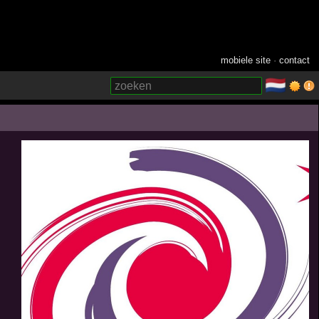
mobiele site
·
contact
🇳🇱
­