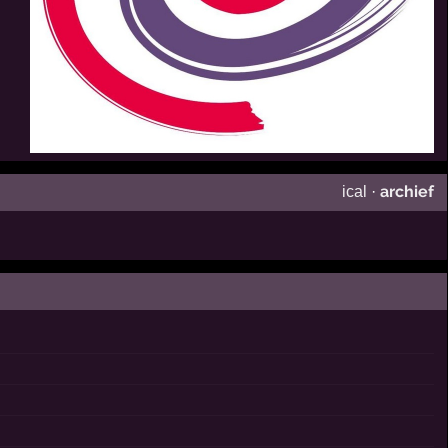
archief
ical
·