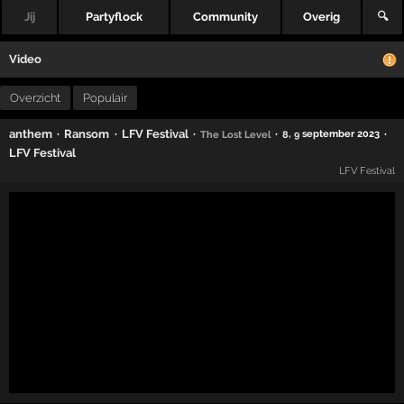
Jij
Partyflock
Community
Overig
🔍
Video
Overzicht
Populair
·
·
·
·
·
anthem
Ransom
LFV Festival
,
september 2023
The Lost Level
8
9
LFV Festival
LFV Festival