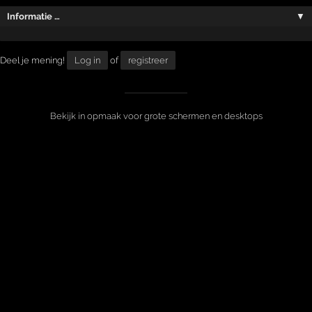
Informatie …
▼
Deel je mening!
Log in
of
registreer
Bekijk in opmaak voor grote schermen en desktops