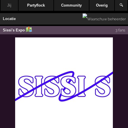
Jij
Partyflock
Community
Overig
🔍
Locatie
Sissi's Expo
3 fans