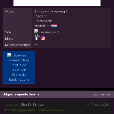
Adres
Anthony Fokkerweg 3
1059 CM
Amsterdam
🇳🇱
Nederland
Site
sissisexpo.nl
Links
Minimumleeftijd
21
Uitgaansagenda Sissi's
ical
·
archief
Sissi's Friday
vr 7 aug 2026
eergisteren:
Emma Champagne Queen
,
Frontroom
,
Leroy Rey