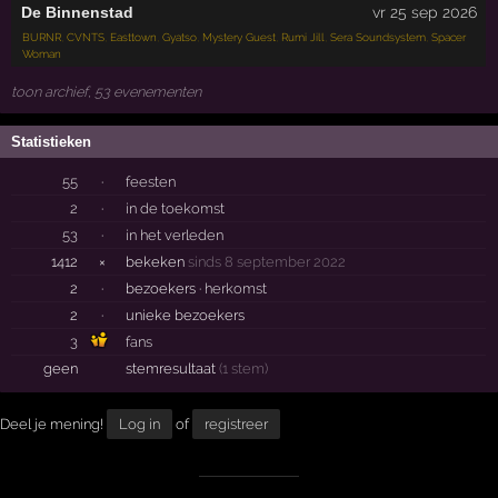
De Binnenstad
vr 25 sep 2026
BURNR
,
CVNTS
,
Easttown
,
Gyatso
,
Mystery Guest
,
Rumi Jill
,
Sera Soundsystem
,
Spacer
Woman
toon archief, 53 evenementen
Statistieken
55
·
feesten
2
·
in de toekomst
53
·
in het verleden
1412
×
bekeken
sinds 8 september 2022
2
·
bezoekers ·
herkomst
2
·
unieke bezoekers
3
fans
geen
stemresultaat
(1 stem)
Deel je mening!
Log in
of
registreer