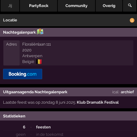
Jij
Partyflock
Community
Overig
🔍
Locatie
Nachtegalenpark
Adres
Floraliënlaan 111
2020
Antwerpen
🇧🇪
België
Uitgaansagenda Nachtegalenpark
ical
·
archief
Laatste feest was op zondag 8 juni 2025:
Klub Dramatik Festival
Statistieken
6
·
feesten
geen
·
in de toekomst