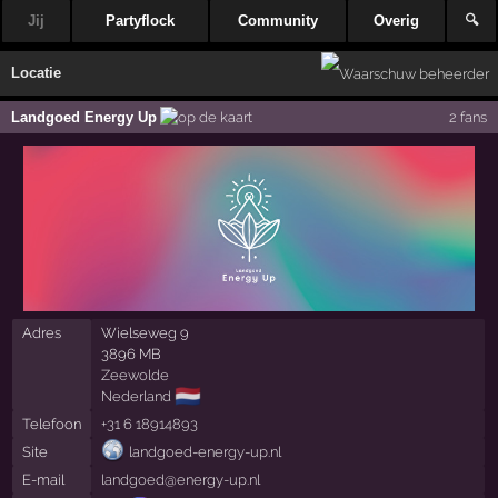
Jij
Partyflock
Community
Overig
🔍
Locatie
Landgoed Energy Up
2 fans
Adres
Wielseweg 9
3896 MB
Zeewolde
🇳🇱
Nederland
Telefoon
+31 6 18914893
Site
landgoed-energy-up.nl
E-mail
landgoed@energy-up.nl