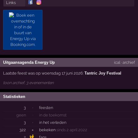
Links
Uitgaansagenda Energy Up
ical
·
archief
Laatste feest was op woensdag 17 juni 2026:
Tantric Joy Festival
toon archief, 3 evenementen
Statistieken
3
·
feesten
geen
·
in de toekomst
3
·
in het verleden
322
×
bekeken
sinds 2 april 2022
2
fans