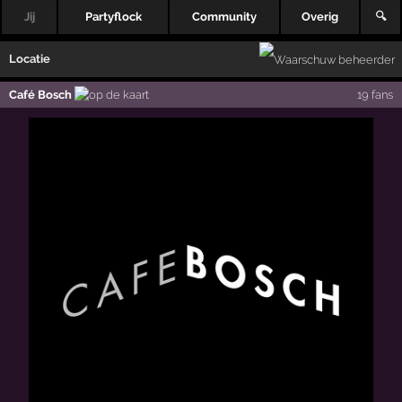
Jij
Partyflock
Community
Overig
🔍
Locatie
Café Bosch
19 fans