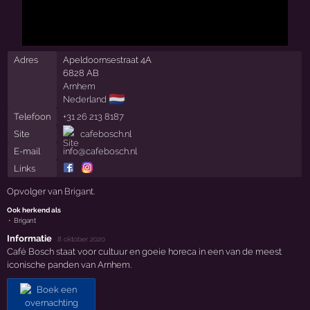
Adres
Apeldoornsestraat 4A
6828 AB
Arnhem
🇳🇱
Nederland
Telefoon
+31 26 213 8187
Site
cafebosch.nl
E-mail
info@cafebosch.nl
Links
Opvolger van
Brigant
.
Ook herkend als
Brigant
Informatie
·
8 oktober 2020
Café Bosch staat voor cultuur en goeie horeca in een van de meest
iconische panden van Arnhem.