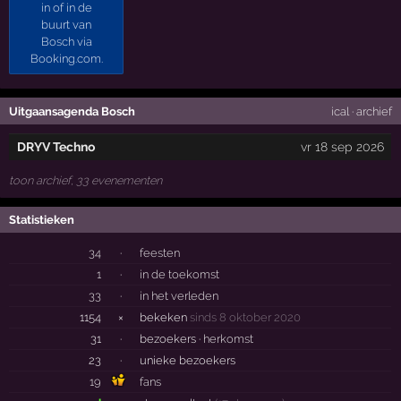
Uitgaansagenda Bosch
ical
·
archief
DRYV Techno
vr 18 sep 2026
toon archief, 33 evenementen
Statistieken
34
·
feesten
1
·
in de toekomst
33
·
in het verleden
1154
×
bekeken
sinds 8 oktober 2020
31
·
bezoekers ·
herkomst
23
·
unieke bezoekers
19
fans