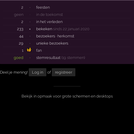
2
·
feesten
geen
·
in de toekomst
2
·
in het verleden
233
×
bekeken
sinds 22 januari 2020
44
·
bezoekers ·
herkomst
29
·
unieke bezoekers
1
fan
goed
·
stemresultaat
(19 stemmen)
Deel je mening!
Log in
of
registreer
Bekijk in opmaak voor grote schermen en desktops