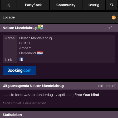
Jij
Partyflock
Community
Overig
🔍
Locatie
Nelson Mandelabrug
1 fan
Adres
Nelson Mandelabrug
6811 LD
Arnhem
🇳🇱
Nederland
Link
Uitgaansagenda Nelson Mandelabrug
ical
·
archief
Laatste feest was op donderdag 27 april 2023:
Free Your Mind
toon archief, 2 evenementen
Statistieken