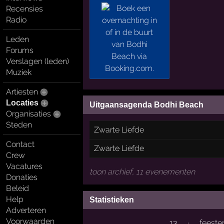
Recensies
Radio
Leden
Forums
Verslagen (leden)
Muziek
Artiesten
Locaties
Uitgaansagenda Bodhi Beach
Organisaties
Steden
Zwarte Liefde
Contact
Zwarte Liefde
Crew
Vacatures
toon archief, 11 evenementen
Donaties
Beleid
Help
Statistieken
Adverteren
Voorwaarden
13
·
feeste