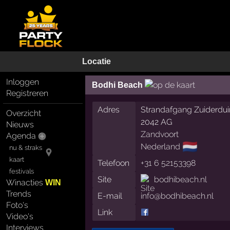
Locatie
Inloggen
Bodhi Beach
Registreren
Adres
Strandafgang Zuiderdui
Overzicht
2042 AG
Nieuws
Zandvoort
Agenda
🇳🇱
Nederland
nu & straks
kaart
Telefoon
+31 6 52153398
festivals
Site
bodhibeach.nl
Winacties
WIN
Trends
E-mail
info@bodhibeach.nl
Foto's
Link
Video's
Interviews