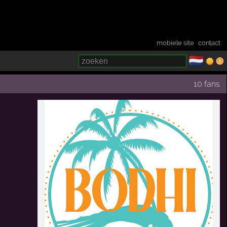
mobiele site
·
contact
🇳🇱
­
10 fans