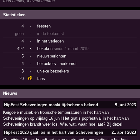
toon archief, 4 evenementen
Statistieken
4
·
feesten
geen
·
in de toekomst
4
·
in het verleden
492
×
bekeken
sinds 1 maart 2019
5
·
nieuwsberichten
4
·
bezoekers ·
herkomst
3
·
unieke bezoekers
20
fans
Nieuws
HipFest Scheveningen maakt tijdschema bekend
9 juni 2023
Keigoeie muziek en tropische temperaturen in het hart van
Scheveningen op vrijdag 16 juni! Het gratis popfestival in het hart van
Scheveningen brandt weer los. Wie, wat, waar, hoe laat? Bij deze!
HipFest 2023 gaat los in het hart van Scheveningen
21 april 2023
Op vrijdag 16 juni brandt het enige echte gratis popfestival in het hart