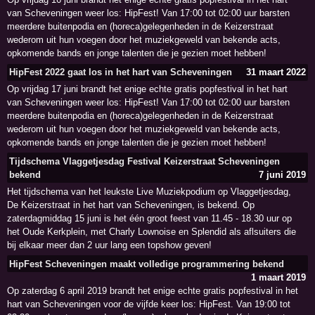
van Scheveningen weer los: HipFest! Van 17:00 tot 02:00 uur barsten
meerdere buitenpodia en (horeca)gelegenheden in de Keizerstraat
wederom uit hun voegen door het muziekgeweld van bekende acts,
opkomende bands en jonge talenten die je gezien moet hebben!
HipFest 2022 gaat los in het hart van Scheveningen
31 maart 2022
Op vrijdag 17 juni brandt het enige echte gratis popfestival in het hart
van Scheveningen weer los: HipFest! Van 17:00 tot 02:00 uur barsten
meerdere buitenpodia en (horeca)gelegenheden in de Keizerstraat
wederom uit hun voegen door het muziekgeweld van bekende acts,
opkomende bands en jonge talenten die je gezien moet hebben!
Tijdschema Vlaggetjesdag Festival Keizerstraat Scheveningen
bekend
7 juni 2019
Het tijdschema van het leukste Live Muziekpodium op Vlaggetjesdag,
De Keizerstraat in het hart van Scheveningen, is bekend. Op
zaterdagmiddag 15 juni is het één groot feest van 11.45 - 18.30 uur op
het Oude Kerkplein, met Charly Lownoise en Splendid als aflsuiters die
bij elkaar meer dan 2 uur lang een topshow geven!
HipFest Scheveningen maakt volledige programmering bekend
1 maart 2019
Op zaterdag 6 april 2019 brandt het enige echte gratis popfestival in het
hart van Scheveningen voor de vijfde keer los: HipFest. Van 19:00 tot