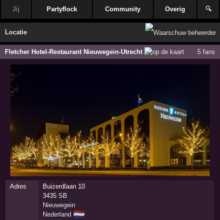
Jij
Partyflock
Community
Overig
🔍
Locatie
Fletcher Hotel-Restaurant Nieuwegein-Utrecht
5 fans
Adres
Buizerdlaan 10
3435 SB
Nieuwegein
🇳🇱
Nederland