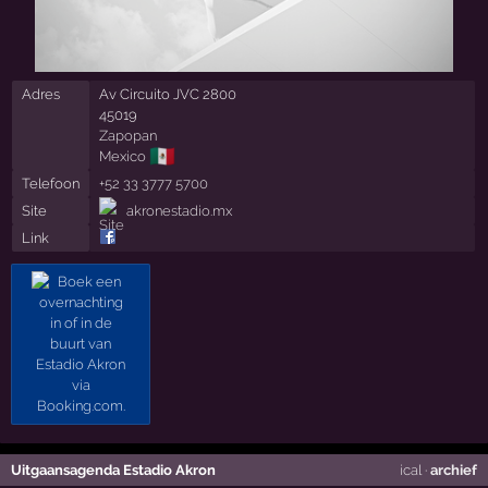
Adres
Av Circuito JVC 2800
45019
Zapopan
🇲🇽
Mexico
Telefoon
+52 33 3777 5700
Site
akronestadio.mx
Link
Uitgaansagenda Estadio Akron
ical
·
archief