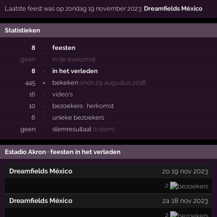
Laatste feest was op zondag 19 november 2023:
Dreamfields México
Statistieken
8
·
feesten
geen
·
in de toekomst
8
·
in het verleden
445
×
bekeken
sinds 29 augustus 2018
16
·
video's
10
·
bezoekers ·
herkomst
6
·
unieke bezoekers
geen
stemresultaat
(1 stem)
Estadio Akron · feesten in het verleden
Dreamfields México
zo 19 nov 2023
2
Dreamfields México
za 18 nov 2023
2