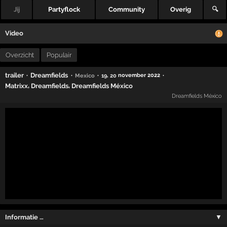
Jij
Partyflock
Community
Overig
🔍
Video
Overzicht
Populair
·
·
·
·
trailer
Dreamfields
,
november 2022
Mexico
19
20
,
,
Matrixx
Dreamfields
Dreamfields México
Dreamfields México
Informatie …
▼