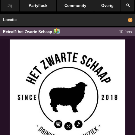
Jij
Partyflock
Community
Overig
🔍
Locatie
Eetcafé het Zwarte Schaap
10 fans