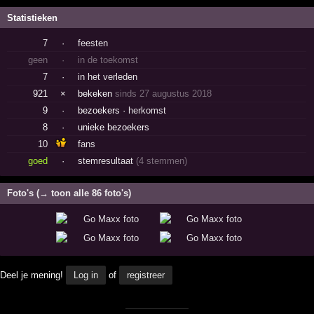
Statistieken
7
·
feesten
geen
·
in de toekomst
7
·
in het verleden
921
×
bekeken
sinds 27 augustus 2018
9
·
bezoekers ·
herkomst
8
·
unieke bezoekers
10
fans
goed
·
stemresultaat
(4 stemmen)
Foto's (→ toon alle 86 foto's)
Deel je mening!
Log in
of
registreer