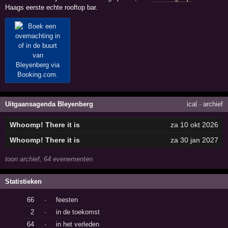
Haags eerste echte rooftop bar.
Uitgaansagenda Bleyenberg
ical
·
archief
Whoomp! There it is
za 10 okt 2026
Whoomp! There it is
za 30 jan 2027
toon archief, 64 evenementen
Statistieken
66
·
feesten
2
·
in de toekomst
64
·
in het verleden