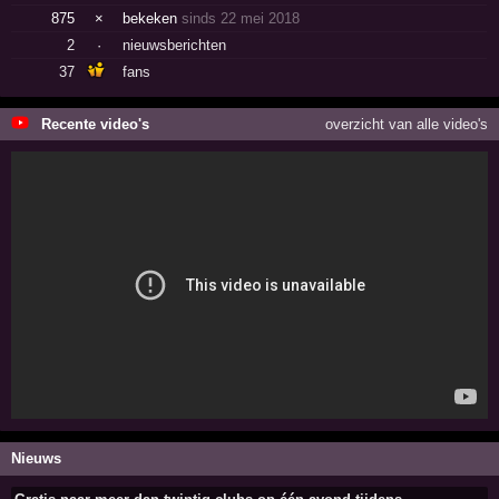
875
×
bekeken
sinds 22 mei 2018
2
·
nieuwsberichten
37
fans
Recente video's
overzicht van alle video's
Nieuws