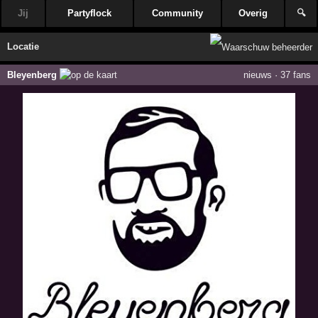
Jij
Partyflock
Community
Overig
🔍
Locatie
Bleyenberg
nieuws
·
37 fans