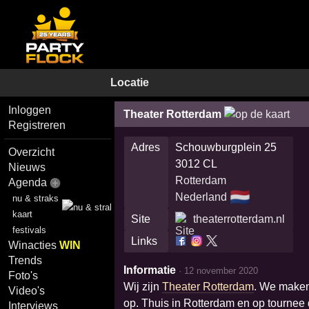
Locatie
Inloggen
Theater Rotterdam
Registreren
Adres
Schouwburgplein 25
Overzicht
3012 CL
Nieuws
Rotterdam
Agenda
🇳🇱
Nederland
nu & straks
kaart
Site
theaterrotterdam.nl
festivals
Links
Winacties
WIN
Trends
Informatie
·
12 november 2020
Foto's
Wij zijn
Theater Rotterdam
. We maken 
Video's
op. Thuis in Rotterdam en op tournee
Interviews