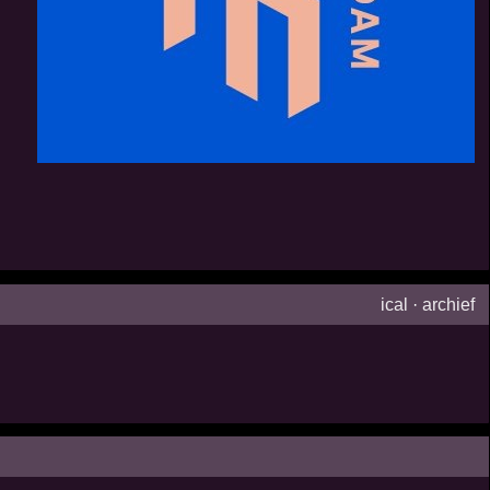
ical
·
archief