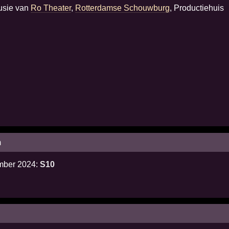
fusie van
Ro Theater
,
Rotterdamse Schouwburg
, Productiehuis
m
ember 2024:
S10