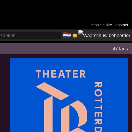
mobiele site
·
contact
🇳🇱
­
47 fans