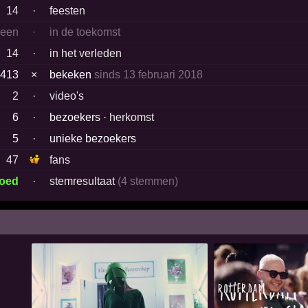
14
·
feesten
geen
·
in de toekomst
14
·
in het verleden
413
×
bekeken
sinds 13 februari 2018
2
·
video's
6
·
bezoekers ·
herkomst
5
·
unieke bezoekers
47
fans
goed
·
stemresultaat
(4 stemmen)