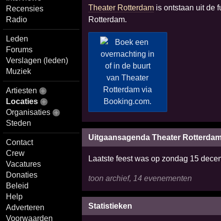
Theater Rotterdam
is ontstaan uit de 
Recensies
Rotterdam.
Radio
Leden
Forums
Verslagen (leden)
Muziek
Artiesten
Locaties
Organisaties
Steden
Uitgaansagenda Theater Rotterda
Contact
Crew
Laatste feest was op zondag 15 dec
Vacatures
Donaties
toon archief, 14 evenementen
Beleid
Help
Statistieken
Adverteren
Voorwaarden