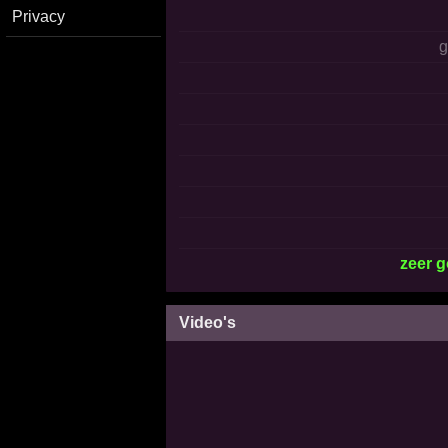
Privacy
zeer 
Video's