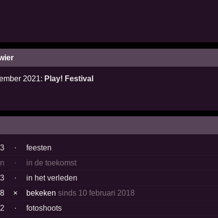
wier
ptember 2021:
Play! Festival
3
·
feesten
en
·
in de toekomst
3
·
in het verleden
48
×
bekeken
sinds 10 februari 2018
2
·
fotoshoots