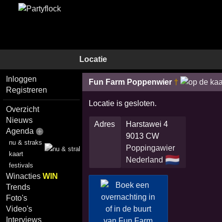
Locatie
Inloggen
Fun Farm Poppenwier
†
Registreren
Locatie is gesloten.
Overzicht
Nieuws
Adres
Harstawei 4
Agenda
9013 CW
nu & straks
Poppingawier
kaart
🇳🇱
Nederland
festivals
Winacties
WIN
Trends
Foto's
Video's
Interviews