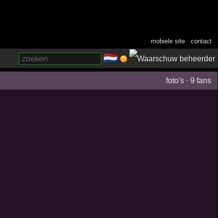
mobiele site
·
contact
🇳🇱
­
foto's
·
9 fans