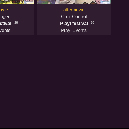
ovie
aftermovie
inger
Cruz Control
'18
'18
stival
Play! festival
vents
Play! Events