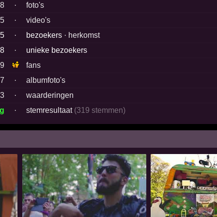
98
·
foto's
5
·
video's
15
·
bezoekers ·
herkomst
58
·
unieke bezoekers
9
fans
7
·
albumfoto's
3
·
waarderingen
ig
·
stemresultaat
(319 stemmen)