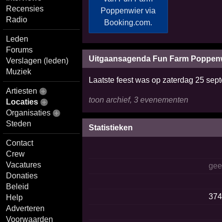
Recensies
Radio
Leden
Forums
Uitgaansagenda Fun Farm Poppen
Verslagen (leden)
Muziek
Laatste feest was op zaterdag 25 se
Artiesten
toon archief, 3 evenementen
Locaties
Organisaties
Steden
Statistieken
Contact
Crew
Vacatures
ge
Donaties
Beleid
37
Help
Adverteren
Voorwaarden