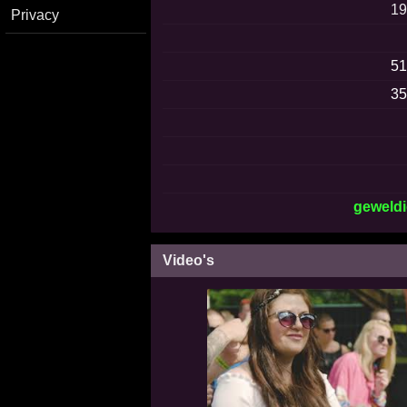
1
Privacy
5
3
geweld
Video's