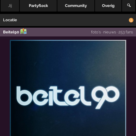
Jij
Partyflock
Community
Overig
🔍
Locatie
Beitel90
foto's
·
nieuws
·
253 fans