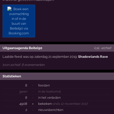
Uitgaansagenda Beitel90
ical
·
archief
Laatste feest was op zaterdag 21 september 2019:
Shadowlands Rave
toon archief, 8 evenementen
Statistieken
8
·
feesten
geen
·
in de toekomst
8
·
in het verleden
4908
×
bekeken
sinds 12 november 2017
2
·
nieuwsberichten