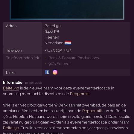
Adres
Beitel 90
6422 PB
Heerlen
🇳🇱
Nederland
Telefoon
+31 45 205 3343
Telefoon indentiek
Back & Forward Productions
90's Forever
Links
Informatie
·
10 april 2020
Beitel 90
is de nieuwe naam voor deze evenementenlocatie in
voormalig roemruchte discotheek de
Peppermill
.
Wie is er niet groot geworden? Denk aan het zwembad, de bars en de
ambiance. We hebben het natuurlijk over de
Peppermill
aan de Beitel
90 te Heerlen. Het pand wordt in zijn in volle glorie hersteld. Deze locatie
zal vanaf nu gebruikt gaan worden als evenementenlocatie onder naam
Beitel 90
. Er zullen een aantal evenementen per jaar gaan plaatsvinden
in diverse genres en muziekstijlen.