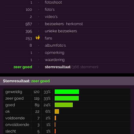
1
·
fotoshoot
100
·
foto's
2
·
video's
567
·
bezoekers ·
herkomst
395
·
unieke bezoekers
253
fans
8
·
albumfoto's
1
·
opmerking
1
·
waardering
zeer goed
·
stemresultaat
(366 stemmen)
Stemresultaat:
zeer goed
geweldig
120
33%
zeer goed
119
33%
goed
89
24%
ok
22
6%
voldoende
7
2%
onvoldoende
3
1%
slecht
5
1%